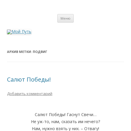
Мой Путь
Сайт о реинкарнации, биоэнергетике и целительстве
Перейти
Меню
к
содержимому
АРХИВ МЕТКИ:
ПОДВИГ
Салют Победы!
Добавить комментарий
Салют Победы! Гаснут Свечи…
Не уж-то, нам, сказать им нечего?
Нам, нужно взять у них. – Отвагу!