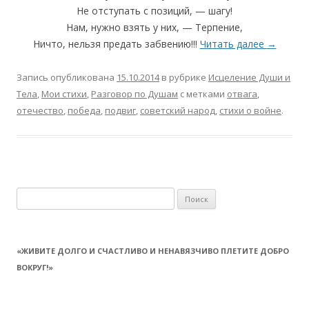
Не отступать с позиций, — шагу!
Нам, нужно взять у них, — Терпение,
Ничто, нельзя предать забвению!!!
Читать далее
→
Запись опубликована
15.10.2014
в рубрике
Исцеление Души и
Тела
,
Мои стихи
,
Разговор по Душам
с метками
отвага
,
отечество
,
победа
,
подвиг
,
советский народ
,
стихи о войне
.
Найти:
«ЖИВИТЕ ДОЛГО И СЧАСТЛИВО И НЕНАВЯЗЧИВО ПЛЕТИТЕ ДОБРО
ВОКРУГ!»