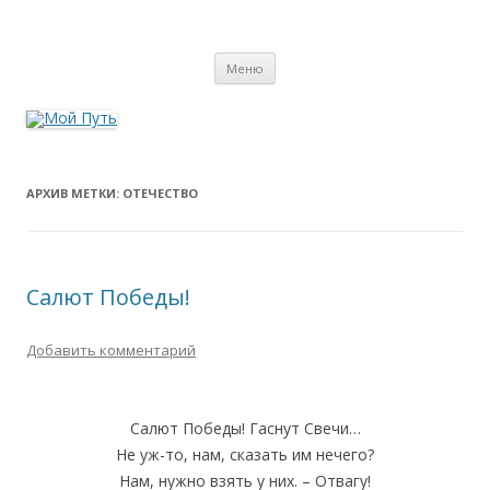
Мой Путь
Сайт о реинкарнации, биоэнергетике и целительстве
Перейти
Меню
к
содержимому
АРХИВ МЕТКИ:
ОТЕЧЕСТВО
Салют Победы!
Добавить комментарий
Салют Победы! Гаснут Свечи…
Не уж-то, нам, сказать им нечего?
Нам, нужно взять у них. – Отвагу!