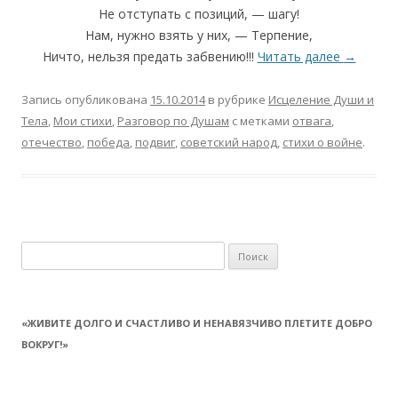
Не отступать с позиций, — шагу!
Нам, нужно взять у них, — Терпение,
Ничто, нельзя предать забвению!!!
Читать далее
→
Запись опубликована
15.10.2014
в рубрике
Исцеление Души и
Тела
,
Мои стихи
,
Разговор по Душам
с метками
отвага
,
отечество
,
победа
,
подвиг
,
советский народ
,
стихи о войне
.
Найти:
«ЖИВИТЕ ДОЛГО И СЧАСТЛИВО И НЕНАВЯЗЧИВО ПЛЕТИТЕ ДОБРО
ВОКРУГ!»