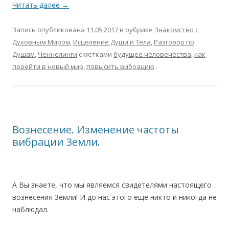
Читать далее
→
Запись опубликована
11.05.2017
в рубрике
Знакомство с
Духовным Миром
,
Исцеление Души и Тела
,
Разговор по
Душам
,
Ченнелинги
с метками
будущее человечества
,
как
перейти в новый мир
,
повысить вибрацию
.
Вознесение. Изменение частоты
вибрации Земли.
А Вы знаете, что мы являемся свидетелями настоящего
вознесения Земли! И до нас этого еще никто и никогда не
наблюдал.