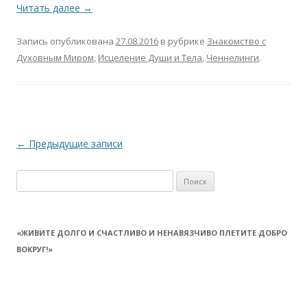
Читать далее
→
Запись опубликована
27.08.2016
в рубрике
Знакомство с
Духовным Миром
,
Исцеление Души и Тела
,
Ченнелинги
.
Навигация
←
Предыдущие записи
по
Найти:
записям
«ЖИВИТЕ ДОЛГО И СЧАСТЛИВО И НЕНАВЯЗЧИВО ПЛЕТИТЕ ДОБРО
ВОКРУГ!»