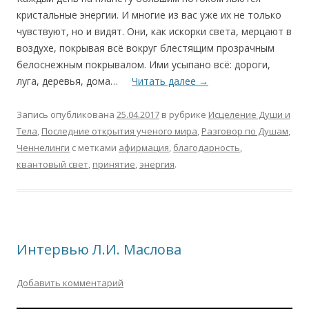
кристальные энергии. И многие из вас уже их не только
чувствуют, но и видят. Они, как искорки света, мерцают в
воздухе, покрывая всё вокруг блестящим прозрачным
белоснежным покрывалом. Ими усыпано всё: дороги,
луга, деревья, дома…
Читать далее
→
Запись опубликована
25.04.2017
в рубрике
Исцеление Души и
Тела
,
Последние открытия ученого мира
,
Разговор по Душам
,
Ченнелинги
с метками
афирмация
,
благодарность
,
квантовый свет
,
принятие
,
энергия
.
Интервью Л.И. Маслова
Добавить комментарий