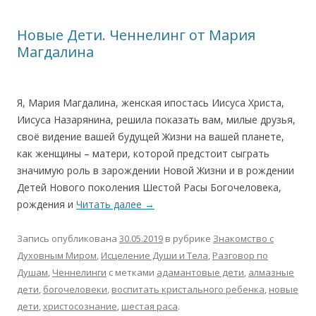
Новые Дети. Ченнелинг от Мария
Магдалина
Я, Мария Магдалина, женская ипостась Иисуса Христа,
Иисуса Назарянина, решила показать вам, милые друзья,
своё видение вашей будущей Жизни на вашей планете,
как женщины – матери, которой предстоит сыграть
значимую роль в зарождении Новой Жизни и в рождении
Детей Нового поколения Шестой Расы Богочеловека,
рождения и
Читать далее
→
Запись опубликована
30.05.2019
в рубрике
Знакомство с
Духовным Миром
,
Исцеление Души и Тела
,
Разговор по
Душам
,
Ченнелинги
с метками
адамантовые дети
,
алмазные
дети
,
богочеловеки
,
воспитать кристального ребенка
,
новые
дети
,
христосознание
,
шестая раса
.