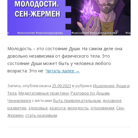
Молодость – это состояние Души. На самом деле она
довольно независима от физического тела. Это
состояние Души может быть у человека любого
возраста. Это не
Читать далее
→
Запись опубликована
25.09.2023
в рубрике
Исцеление Души и
Тела
,
Медитативные практики
,
Разговор по Душам
,
Ченнелинги
с метками
быть привлекательным
,
духовное
развитие
,
здоровье
,
красота
,
молодость
,
откровения
,
Сен-
Жермен
,
стать красивым
.