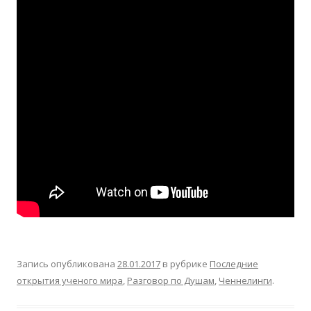
Запись опубликована
28.01.2017
в рубрике
Последние
открытия ученого мира
,
Разговор по Душам
,
Ченнелинги
.