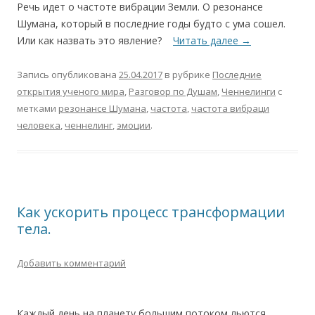
Речь идет о частоте вибрации Земли. О резонансе
Шумана, который в последние годы будто с ума сошел.
Или как назвать это явление?
Читать далее
→
Запись опубликована
25.04.2017
в рубрике
Последние
открытия ученого мира
,
Разговор по Душам
,
Ченнелинги
с
метками
резонансе Шумана
,
частота
,
частота вибраци
человека
,
ченнелинг
,
эмоции
.
Как ускорить процесс трансформации
тела.
Добавить комментарий
Каждый день на планету большим потоком льются