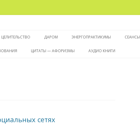
 целительстве
Перейти
к
ЦЕЛИТЕЛЬСТВО
ДАРОМ
ЭНЕРГОПРАКТИКУМЫ
СЕАНСЫ
содержимому
БИОЭНЕРГЕТИКА
ПРЕДКОНСУЛЬТАЦИЯ
ЭНЕРГОПРАКТИКУМ «ЭНЕРГИЯ
ИСЦЕЛ
ТВОВАНИЯ
ЦИТАТЫ — АФОРИЗМЫ
АУДИО КНИГИ
ЖИЗНИ»
РЕИНКАРНАЦИОНИКА
ПОДГОТОВИТЕЛЬНЫЙ КУРС
СЕАНС
«КАК ВСПОМНИТЬ СЕБЯ?»
«ПУТЬ ДУШИ — ШЕСТОЕ
ПОРЯД
ИЗМЕРЕНИЕ»
оциальных сетях