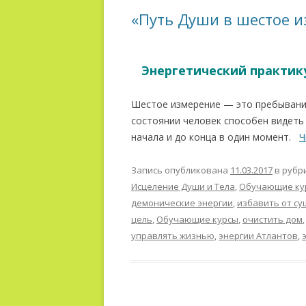
«Путь Души в шестое 
Энергетический практик
Шестое измерение — это пребывание
состоянии человек способен видеть
начала и до конца в один момент.
Ч
Запись опубликована
11.03.2017
в рубр
Исцеление Души и Тела
,
Обучающие ку
демонические энергии
,
избавить от с
цель
,
Обучающие курсы
,
очистить дом
управлять жизнью
,
энергии Атлантов
,