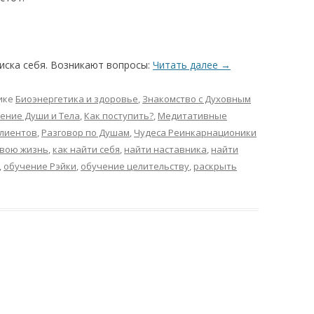
иска себя. Возникают вопросы:
Читать далее
→
ике
Биоэнергетика и здоровье
,
Знакомство с Духовным
ение Души и Тела
,
Как поступить?
,
Медитативные
лиентов
,
Разговор по Душам
,
Чудеса Реинкарнационики
свою жизнь
,
как найти себя
,
найти наставника
,
найти
,
обучение Рэйки
,
обучение целительству
,
раскрыть