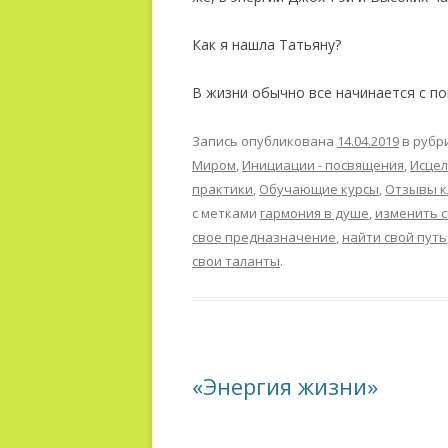
Как я нашла Татьяну?
В жизни обычно все начинается с по
Запись опубликована
14.04.2019
в рубр
Миром
,
Инициации - посвящения
,
Исцел
практики
,
Обучающие курсы
,
Отзывы к
с метками
гармония в душе
,
изменить 
свое предназначение
,
найти свой путь
свои таланты
.
«Энергия жизни»