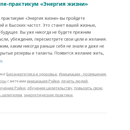
ine-практикум «Энергия жизни»
практикуме «Энергия жизни» вы пройдете
эй и Высоких частот. Это станет вашей жизнью,
 будущее. Вы уже никогда не будете прежним
ысли, убеждения, пересмотрите свои цели и желания.
ким, каким никогда раньше себя не знали и даже не
скрытые резервы и таланты. Появится желание жить,
→
ике
Биоэнергетика и здоровье
,
Инициации - посвящения
,
рсы
с метками
инициация Рэйки
,
лечить людей
,
учение Рэйки
,
обучение целительству
,
повысить свою
ь целителем
,
энергетические практики
,