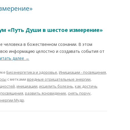
измерение»
ум «Путь Души в шестое измерение»
 человека в божественном сознании. В этом
 всю информацию целостно и создавать события от
итать далее
→
ике
Биоэнергетика и здоровье
,
Инициации - посвящения
,
рсы
с метками
вредные отрицательные энергии
,
ущностей
,
инициации
,
исцелить болезнь
,
как достичь
,
посвящения
,
развить ясновидение
,
снять порчу
,
энергии Мудр
.