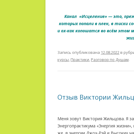
Канал «Исцеление» — это, прежд
которых попали в плен, в тиски с
и ох-как копошатся во всём этом 
жиз
Запись опубликована
12.08.2022
в рубр
курсы
,
Практики
,
Разговор по Душам
.
Отзыв Виктории Жильц
Меня зовут Виктория Жильцова. Я з
Энергопрактикума «Энергия жизни», 
же, в энергии Джох-Рэй и Высоких ча