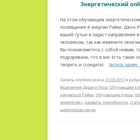
Энергетический onl
На этом обучающем энергетическом 
посвящения в энергии Рэйки, Джох-Р
вашей сутью и задаст направление в
человеком, так как измените свои м
Вы познакомитесь с собой новым, та
подозревали, что в вас есть такие 
творить и созидать!
Читать далее
Запись опубликована
23.03.2017
в рубр
Исцеление Души и Тела
,
Обучающие ку
научиться Рэйки
,
Обучающие курсы
,
об
энергетику
,
развить способности
,
стат
энергопрактикум
.