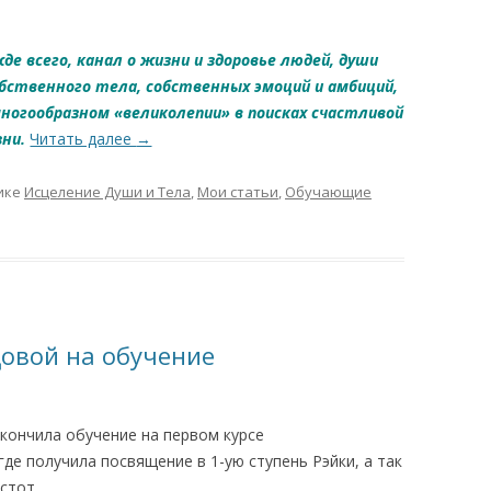
е всего, канал о жизни и здоровье людей, души
обственного тела, собственных эмоций и амбиций,
многообразном «великолепии» в поисках счастливой
ни.
Читать далее
→
ике
Исцеление Души и Тела
,
Мои статьи
,
Обучающие
овой на обучение
акончила обучение на первом курсе
где получила посвящение в 1-ую ступень Рэйки, а так
стот.