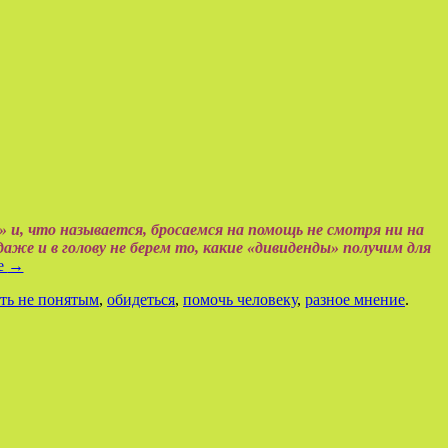
» и, что называется, бросаемся на помощь не смотря ни на
даже и в голову не берем то, какие «дивиденды» получим для
е
→
ть не понятым
,
обидеться
,
помочь человеку
,
разное мнение
.