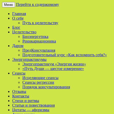
Перейти к содержимому
Меню
Сайт о реинкарнации, биоэнергетике и 
Мой Путь
Главная
О себе
Путь к целительству
Блог
Целительство
Биоэнергетика
Реинкарнационика
Даром
ПредКонсультация
Подготовительный курс «Как вспомнить себя?»
Энергопрактикумы
Энергопрактикум «Энергия жизни»
«Путь Души — шестое измерение»
Сеансы
Исцеляющие сеансы
Сеансы регрессии
Порядок консультирования
Отзывы
Контакты
Стихи и ритмы
Статьи и повествования
Цитаты — афоризмы