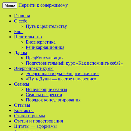
Перейти к содержимому
Меню
Сайт о реинкарнации, биоэнергетике и 
Мой Путь
Главная
О себе
Путь к целительству
Блог
Целительство
Биоэнергетика
Реинкарнационика
Даром
ПредКонсультация
Подготовительный курс «Как вспомнить себя?»
Энергопрактикумы
Энергопрактикум «Энергия жизни»
«Путь Души — шестое измерение»
Сеансы
Исцеляющие сеансы
Сеансы регрессии
Порядок консультирования
Отзывы
Контакты
Стихи и ритмы
Статьи и повествования
Цитаты — афоризмы