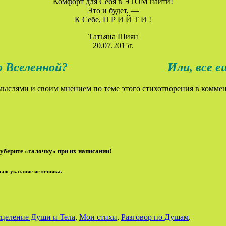
Комфорт для Себя в ЭТОМ найти!
Это и будет, —
К Себе, П Р И Й Т И !
Татьяна Шиян
20.07.2015г.
ленной? Или, все еще, ПРОД
мыслями и своим мнением по теме этого стихотворения в коммент
уберите «галочку» при их написании!
ьно указание источника.
целение Души и Тела
,
Мои стихи
,
Разговор по Душам
.