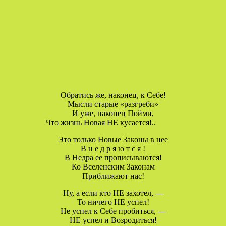
Обратись же, наконец, к Себе!
Мысли старые «разгреби»
И уже, наконец Пойми,
Что жизнь Новая НЕ кусается!..
Это только Новые Законы в нее
В н е д р я ю т с я !
В Недра ее прописываются!
Ко Вселенским Законам
Приближают нас!
Ну, а если кто НЕ захотел, —
То ничего НЕ успел!
Не успел к Себе пробиться, —
НЕ успел и Возродиться!