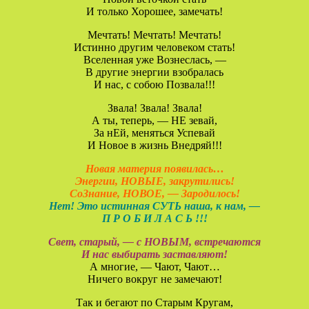
И только Хорошее, замечать!
Мечтать! Мечтать! Мечтать!
Истинно другим человеком стать!
Вселенная уже Вознеслась, —
В другие энергии взобралась
И нас, с собою Позвала!!!
Звала! Звала! Звала!
А ты, теперь, — НЕ зевай,
За нЕй, меняться Успевай
И Новое в жизнь Внедряй!!!
Новая материя появилась…
Энергии, НОВЫЕ, закрутились!
СоЗнание, НОВОЕ, — Зародилось!
Нет! Это истинная СУТЬ наша, к нам, —
П Р О Б И Л А С Ь !!!
Свет, старый, — с НОВЫМ, встречаются
И нас выбирать заставляют!
А многие, — Чают, Чают…
Ничего вокруг не замечают!
Так и бегают по Старым Кругам,