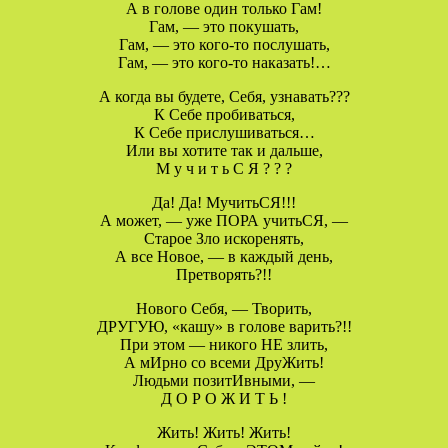
А в голове один только Гам!
Гам, — это покушать,
Гам, — это кого-то послушать,
Гам, — это кого-то наказать!…
А когда вы будете, Себя, узнавать???
К Себе пробиваться,
К Себе прислушиваться…
Или вы хотите так и дальше,
М у ч и т ь С Я ? ? ?
Да! Да! МучитьСЯ!!!
А может, — уже ПОРА учитьСЯ, —
Старое Зло искоренять,
А все Новое, — в каждый день,
Претворять?!!
Нового Себя, — Творить,
ДРУГУЮ, «кашу» в голове варить?!!
При этом — никого НЕ злить,
А мИрно со всеми ДруЖить!
Людьми позитИвными, —
Д О Р О Ж И Т Ь !
Жить! Жить! Жить!