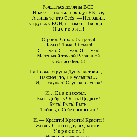
Рождаться должны ВСЕ,
Иначе, — портал пройдут НЕ все,
А лишь те, кто Себя, — Исправил,
Струны, СВОИ, на законы Творца —
Н а с т р о и л !
Строил! Строил! Строил!
Ломал! Ломал! Ломал!
Я — мал! Я — мал! Я — мал!
Маленькой точкой Вселенной
Себя осоЗнал!!!
На Новые струны Душу настроил, —
Наконец-то, ЕЕ услышал…
И, — слушал! Слушал! слушал!
И… Ка-а-к захотел, —
Быть Добрым! Быть Щедрым!
Быть! Быть! Быть!
Любовь, в Себе воскресить!
И, — Красить! Красить! Красить!
Жизнь, Свою и других, захотел
У к р а с и т ь !
Новой веточкой стать