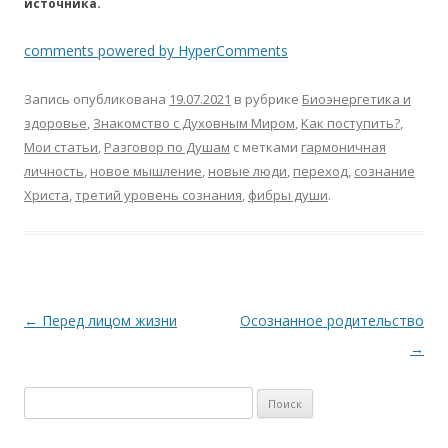
источника.
comments powered by HyperComments
Запись опубликована
19.07.2021
в рубрике
Биоэнергетика и
здоровье
,
Знакомство с Духовным Миром
,
Как поступить?
,
Мои статьи
,
Разговор по Душам
с метками
гармоничная
личность
,
новое мышление
,
новые люди
,
переход
,
сознание
Христа
,
третий уровень сознания
,
фибры души
.
Навигация
←
Перед лицом жизни
Осознанное родительство
по
→
записям
Найти: