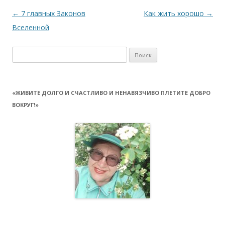
Навигация
←
7 главных Законов
Как жить хорошо
→
по
Вселенной
записям
Найти:
«ЖИВИТЕ ДОЛГО И СЧАСТЛИВО И НЕНАВЯЗЧИВО ПЛЕТИТЕ ДОБРО
ВОКРУГ!»