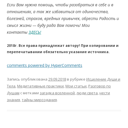
Если Вам нужна помощь, чтобы разобраться в себе и в
отношениях, а так же избавиться от одиночества,
болезней, страхов, вредных привычек, обрести Радость и
смысл жизни — буду рада Вам помочь! Мои
контакты
ЗДЕСЬ!
2018г. Все права принадлежат автору! При копировании и
перепечатывании обязательно указание источника.
comments powered by HyperComments
Запись опубликована
29.09.2018
в рубрике
Исцеление Души и
Тела
,
Медитативные практики
,
Мои статьи
,
Разговор по
Душам
с метками
загадка вселенной
,
люди света
,
нести
знания
,
тайны мироздания
.