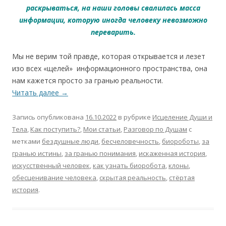
раскрываться, на наши головы свалилась масса
информации, которую иногда человеку невозможно
переварить.
Мы не верим той правде, которая открывается и лезет
изо всех «щелей» информационного пространства, она
нам кажется просто за гранью реальности.
Читать далее
→
Запись опубликована
16.10.2022
в рубрике
Исцеление Души и
Тела
,
Как поступить?
,
Мои статьи
,
Разговор по Душам
с
метками
бездушные люди
,
бесчеловечность
,
биороботы
,
за
гранью истины
,
за гранью понимания
,
искаженная история
,
искусственный человек
,
как узнать биоробота
,
клоны
,
обесценивание человека
,
скрытая реальность
,
стёртая
история
.