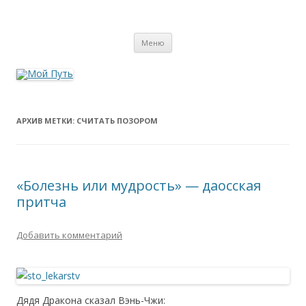
Мой Путь
Сайт о реинкарнации, биоэнергетике и целительстве
Перейти
Меню
к
содержимому
АРХИВ МЕТКИ:
СЧИТАТЬ ПОЗОРОМ
«Болезнь или мудрость» — даосская
притча
Добавить комментарий
Дядя Дракона сказал Вэнь-Чжи: