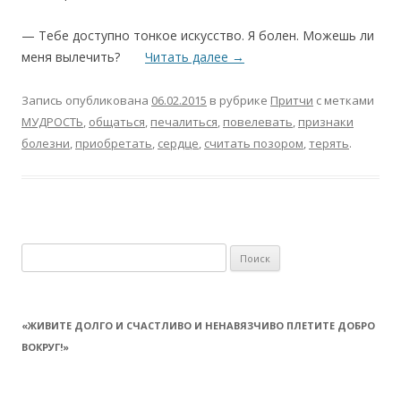
— Тебе доступно тонкое искусство. Я болен. Можешь ли
меня вылечить?
Читать далее
→
Запись опубликована
06.02.2015
в рубрике
Притчи
с метками
МУДРОСТЬ
,
общаться
,
печалиться
,
повелевать
,
признаки
болезни
,
приобретать
,
сердце
,
считать позором
,
терять
.
Найти:
«ЖИВИТЕ ДОЛГО И СЧАСТЛИВО И НЕНАВЯЗЧИВО ПЛЕТИТЕ ДОБРО
ВОКРУГ!»