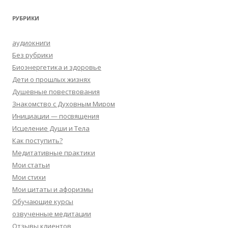
РУБРИКИ
аудиокниги
Без рубрики
Биоэнергетика и здоровье
Дети о прошлых жизнях
Душевные повествования
Знакомство с Духовным Миром
Инициации — посвящения
Исцеление Души и Тела
Как поступить?
Медитативные практики
Мои статьи
Мои стихи
Мои цитаты и афоризмы
Обучающие курсы
озвученные медитации
Отзывы клиентов