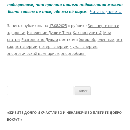
подозреваем, что причина нашего недомогания может
быть совсем не там, где мы её ищем.
Читать далее
→
Запись опубликована
17.08.2025
в рубрике
Биоэнергетика и
здоровье
,
Исцеление Души и Тела
,
Как поступить?
,
Мои
статьи
,
Разговор по Душам
с метками
богом обделенные
,
нет
сил
,
нет энергии
,
потеря энергии
,
чужая энергия
,
энергетический вампиризм
,
энергообмен
.
Найти:
«ЖИВИТЕ ДОЛГО И СЧАСТЛИВО И НЕНАВЯЗЧИВО ПЛЕТИТЕ ДОБРО
ВОКРУГ!»