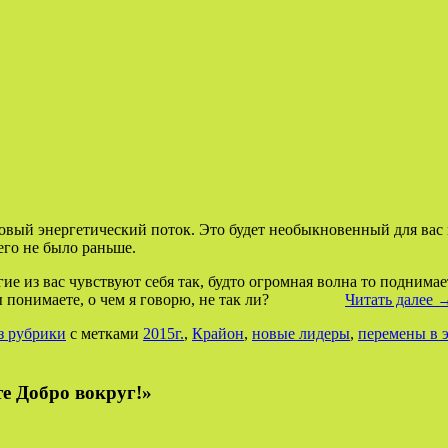
новый энергетический поток. Это будет необыкновенный для вас 
его не было раньше.
гие из вас чувствуют себя так, будто огромная волна то поднима
е. Вы понимаете, о чем я говорю, не так ли?
Читать далее
з рубрики
с метками
2015г.
,
Крайон
,
новые лидеры
,
перемены в 
е Добро вокруг!»