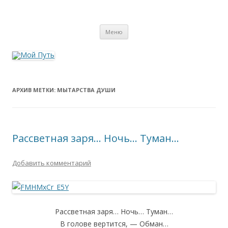
Мой Путь
Сайт о реинкарнации, биоэнергетике и целительстве
Перейти
Меню
к
содержимому
АРХИВ МЕТКИ:
МЫТАРСТВА ДУШИ
Рассветная заря… Ночь… Туман…
Добавить комментарий
Рассветная заря… Ночь… Туман…
В голове вертится, — Обман…