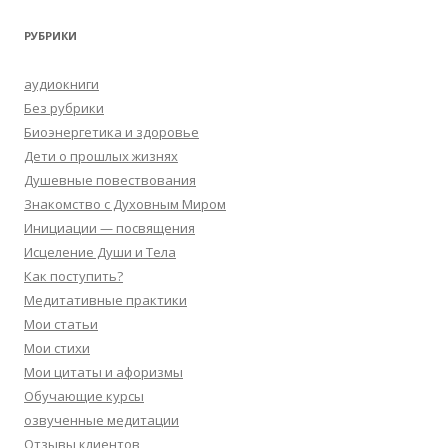
РУБРИКИ
аудиокниги
Без рубрики
Биоэнергетика и здоровье
Дети о прошлых жизнях
Душевные повествования
Знакомство с Духовным Миром
Инициации — посвящения
Исцеление Души и Тела
Как поступить?
Медитативные практики
Мои статьи
Мои стихи
Мои цитаты и афоризмы
Обучающие курсы
озвученные медитации
Отзывы клиентов