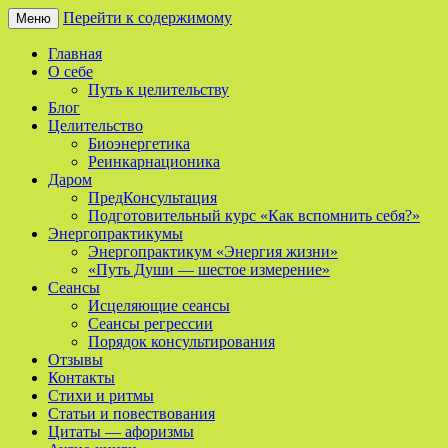
Перейти к содержимому
Меню
Сайт о реинкарнации, биоэнергетике и
Мой Путь
Главная
целительстве
О себе
Путь к целительству
Блог
Целительство
Биоэнергетика
Реинкарнационика
Даром
ПредКонсультация
Подготовительный курс «Как вспомнить себя?»
Энергопрактикумы
Энергопрактикум «Энергия жизни»
«Путь Души — шестое измерение»
Сеансы
Исцеляющие сеансы
Сеансы регрессии
Порядок консультирования
Отзывы
Контакты
Стихи и ритмы
Статьи и повествования
Цитаты — афоризмы