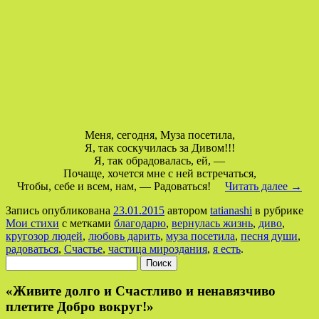
Меня, сегодня, Муза посетила,
Я, так соскучилась за Дивом!!!
Я, так обрадовалась, ей, —
Почаще, хочется мне с ней встречаться,
Чтобы, себе и всем, нам, — Радоваться!
Читать далее
→
Запись опубликована
23.01.2015
автором
tatianashi
в рубрике
Мои стихи
с метками
благодарю
,
вернулась жизнь
,
диво
,
кругозор людей
,
любовь дарить
,
муза посетила
,
песня души
,
радоваться
,
Счастье
,
частица мироздания
,
я есть
.
Найти:
«Живите долго и Счастливо и ненавязчиво
плетите Добро вокруг!»