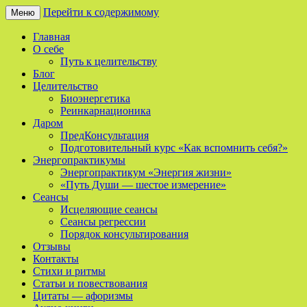
Перейти к содержимому
Меню
Сайт о реинкарнации, биоэнергетике и
Мой Путь
Главная
целительстве
О себе
Путь к целительству
Блог
Целительство
Биоэнергетика
Реинкарнационика
Даром
ПредКонсультация
Подготовительный курс «Как вспомнить себя?»
Энергопрактикумы
Энергопрактикум «Энергия жизни»
«Путь Души — шестое измерение»
Сеансы
Исцеляющие сеансы
Сеансы регрессии
Порядок консультирования
Отзывы
Контакты
Стихи и ритмы
Статьи и повествования
Цитаты — афоризмы