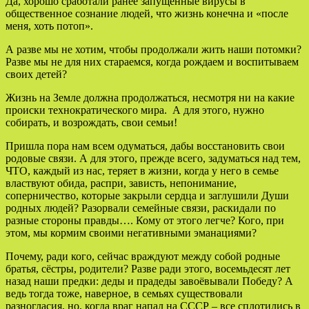
Да, хорошо сработали ранее запущенные вирусы в
общественное сознание людей, что жизнь конечна и «после
меня, хоть потоп».
А разве мы не хотим, чтобы продолжали жить наши потомки?
Разве мы не для них стараемся, когда рождаем и воспитываем
своих детей?
Жизнь на Земле должна продолжаться, несмотря ни на какие
происки технократического мира. А для этого, нужно
собирать, и возрождать, свои семьи!
Пришла пора нам всем одуматься, дабы восстановить свои
родовые связи. А для этого, прежде всего, задуматься над тем,
ЧТО, каждый из нас, теряет в жизни, когда у него в семье
властвуют обида, распри, зависть, непонимание,
соперничество, которые закрыли сердца и заглушили Души
родных людей? Разорвали семейные связи, раскидали по
разные стороны правды…. Кому от этого легче? Кого, при
этом, мы кормим своими негативными эманациями?
Почему, ради кого, сейчас враждуют между собой родные
братья, сёстры, родители? Разве ради этого, восемьдесят лет
назад наши предки: деды и прадеды завоёвывали Победу? А
ведь тогда тоже, наверное, в семьях существовали
разногласия, но, когда враг напал на СССР – все сплотились в