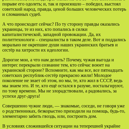
порыве его одолеть; и, так и произошло – победил, выстоял
советский народ, правда, ценой больших человеческих потерь
и сломанных судеб.
А что происходит сейчас? По ту сторону правды оказались
украинцы, те из них, кто попались в силки
капиталистической, западной провокации. Да, их
политтехнологи – специалисты в таком деле. Вот и поддались
морально не окрепшие души наших украинских братьев и
сестёр на хитрости их идеологии.
Дорогие мои, а что нам делить? Почему, чужая выгода и
интерес перекрыли сознание тем, кто сейчас воюет на
украинской стороне? Вспомните, как мы все, все пятнадцать
советских республик-сестёр прекрасно жили! Молодое
поколение не знает об этом, но мы, те, кто жил в СССР, ведь
мы знаем это. И те, кто ещё остался в разуме, ностальгируют,
по тому времени. Мы не злорадствовали, а радовались, за
успехи друг-друга!
Совершенно чужие люди, — знакомые, соседи, не говоря уже
о родственниках, безкорыстно приходили на помощь, будь-то,
элементарно забить гвоздь, или, построить дом.
В условиях сложившейся ситуации на теперешней украйне