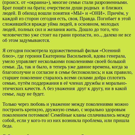
(происх. от «окраина»), многие семьи стали разрозненными.
Брат пошёл на брата; очерствели души родных и близких
людей. В обиход вошли понятия «МЫ» и «ОНИ». Причём, у
каждой из сторон сегодня есть, своя, Правда. Погибает в этой
сложившейся вражде уйма людей, в основном, молодых
людей, полных сил и желания жить. Дошло до того, что
человечество уже стоит на грани пропасти, но.., далеко не все
об этом задумываются.
Я сегодня посмотрела художественный фильм «Осенний
блюз», где героиня Екатерины Васильевой, вдова генерала,
умело управляет несколькими поколениями своей большой
семьи. Да, так и было, в теперь уже давние времена, когда за
благополучие и согласие в семье беспокоились; и как правило,
старшее поколение старалось всеми силами добра сплотить
семью, путём поддержания в её членах дружбы и морально-
этических качеств. А без уважения друг к другу, ни в какой
семье, ладу не будет.
Только через любовь и уважение между поколениями можно
построить крепкую, дружную семью, с морально здоровым
поколением потомков! Семейные кланы сплачивались между
собой, если у кого-то из них возникла проблема, или пришла
беда.