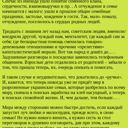
Сейчас из обихода ушло понятие семейного клана,
сердечности, взаимовыручки и пр. . А отчуждение в семье
начинается с малого: ушли в прошлое общие семейные
праздники, застолье, хождение в гости. Так, мало- помалу,
отчуждение, поселилось в сердцах родных людей.
Тридцать с лишним лет назад нам, советским людям, вменили/
внедрили другой, чуждый нам, менталитет, где каждый сам за
себя; где бескорыстная помощь сменилась товарно-
денежными отношениями и прочими «прелестями»
капиталистической морали. Вот так народ и дошёл до… .
Задушевные разговоры и посиделки заменились телефонным
общением. Взрослые дети отдалились от родителей – забыли о
том, что пришла теперь, их, очередь опекать и помогать.
В таком случае и неудивительно, что докатились до «ручки».
И, кажется, что теперь никогда уже не придёт мир в
разрозненные украинские семьи, которые разбрелись по всему
миру, сначала в поисках заработка на хлеб насущный, а теперь
в поисках спокойной жизни. И, чем дальше, тем больше… .
Мира между сторонами можно быстро достичь, если каждый
запустит луч любви и милосердия, прежде всего, в свою
семью! Не нужно никого винить, а нужно сесть за стол
переговоров и душевно поговорить, дав при этом, каждому
члену семьи право выбора, но, во главу угла поставить