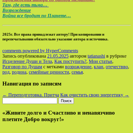
Там, где есть тьма…
Возрождение
Война все бродит по Планете…
2025г. Все права принадлежат автору! При копировании и
перепечатывании обязательно указание автора и источника.
comments powered by HyperComments
Запись опубликована
21.05.2025
автором
tatianashi
в рубрике
Исцеление Души и Тела
,
Как поступить?
,
Мои статьи
,
Разговор по Душам
с метками
возрождение
,
клан
,
отечествво
,
род
,
родина
,
семейные ценности
,
семья
.
Навигация по записям
←
Переподготовка. Притча
Как очистить свою энергетику
→
Найти:
«Живите долго и Счастливо и ненавязчиво
плетите Добро вокруг!»