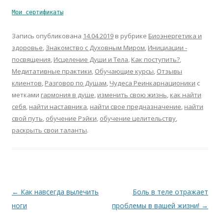
Мои сертификаты
Запись опубликована
14.04.2019
в рубрике
Биоэнергетика и
здоровье
,
Знакомство с Духовным Миром
,
Инициации -
посвящения
,
Исцеление Души и Тела
,
Как поступить?
,
Медитативные практики
,
Обучающие курсы
,
Отзывы
клиентов
,
Разговор по Душам
,
Чудеса Реинкарнационики
с
метками
гармония в душе
,
изменить свою жизнь
,
как найти
себя
,
найти наставника
,
найти свое предназначение
,
найти
свой путь
,
обучение Рэйки
,
обучение целительству
,
раскрыть свои таланты
.
Навигация
←
Как навсегда вылечить
Боль в теле отражает
по
ноги
проблемы в вашей жизни!
→
записям