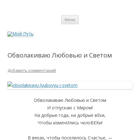
Мой Путь
Сайт о реинкарнации, биоэнергетике и целительстве
Перейти
Меню
к
содержимому
Обволакиваю Любовью и Светом
Добавить комментарий
Обволакиваю Любовью и Светом
И отпускаю с Миром!
На добрые года, на добрые вЕки,
Чтобы изменИлись челоВЕКи!
В веках, чтобы поселилось Счастье, —