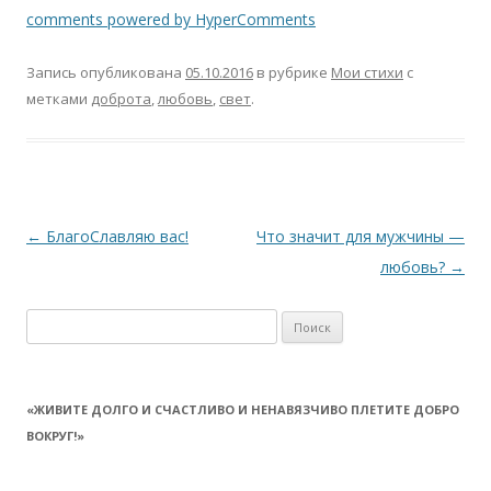
comments powered by HyperComments
Запись опубликована
05.10.2016
в рубрике
Мои стихи
с
метками
доброта
,
любовь
,
свет
.
Навигация
←
БлагоСлавляю вас!
Что значит для мужчины —
по
любовь?
→
записям
Найти:
«ЖИВИТЕ ДОЛГО И СЧАСТЛИВО И НЕНАВЯЗЧИВО ПЛЕТИТЕ ДОБРО
ВОКРУГ!»