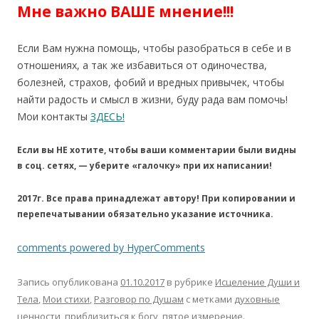
Мне важно ВАШЕ мнение!!!
Если Вам нужна помощь, чтобы разобраться в себе и в
отношениях, а так же избавиться от одиночества,
болезней, страхов, фобий и вредных привычек, чтобы
найти радость и смысл в жизни, буду рада вам помочь!
Мои контакты
ЗДЕСЬ!
Если вы НЕ хотите, чтобы ваши комментарии были видны
в соц. сетях, — уберите «галочку» при их написании!
2017г. Все права принадлежат автору! При копировании и
перепечатывании обязательно указание источника.
comments powered by HyperComments
Запись опубликована
01.10.2017
в рубрике
Исцеление Души и
Тела
,
Мои стихи
,
Разговор по Душам
с метками
духовные
ценности
,
приблизиться к богу
,
пятое измерение
.