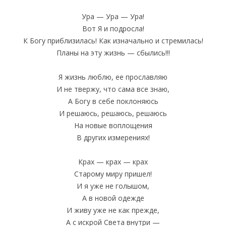
Ура — Ура — Ура!
Вот Я и подросла!
К Богу приблизилась! Как изначально и стремилась!
Планы на эту жизнь — сбылись!!!
Я жизнь люблю, ее прославляю
И не твержу, что сама все знаю,
А Богу в себе поклоняюсь
И решаюсь, решаюсь, решаюсь
На новые воплощения
В других измерениях!
Крах — крах — крах
Старому миру пришел!
И я уже не голышом,
А в новой одежде
И живу уже не как прежде,
А с искрой Света внутри —