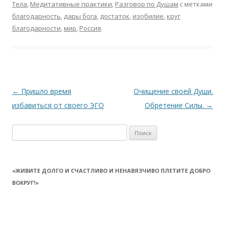
Тела
,
Медитативные практики
,
Разговор по Душам
с метками
благодарность
,
дары бога
,
достаток
,
изобилие
,
круг
благодарности
,
мир
,
Россия
.
Навигация
←
Пришло время
Очищение своей Души.
по
избавиться от своего ЭГО
Обретение Силы.
→
записям
Найти:
«ЖИВИТЕ ДОЛГО И СЧАСТЛИВО И НЕНАВЯЗЧИВО ПЛЕТИТЕ ДОБРО
ВОКРУГ!»