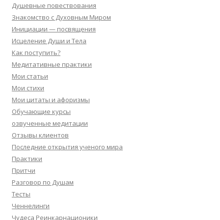
Душевные повествования
Знакомство с Духовным Миром
Инициации — посвящения
Исцеление Души и Тела
Как поступить?
Медитативные практики
Мои статьи
Мои стихи
Мои цитаты и афоризмы
Обучающие курсы
озвученные медитации
Отзывы клиентов
Последние открытия ученого мира
Практики
Притчи
Разговор по Душам
Тесты
Ченнелинги
Чудеса Реинкарнационики