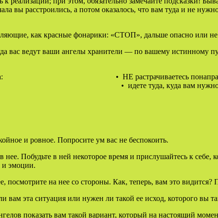
 к реализации; при этом, обязательно замечайте подсказки! Быва
ла вы расстроились, а потом оказалось, что вам туда и не нужно 
авляющие, как красные фонарики: «СТОП», дальше опасно или не
куда вас ведут ваши ангелы хранители — по вашему истинному пу
удьбе, вы получаете два плюса: • 
уда вам нужно, для вашего 
окойное и ровное. Попросите ум вас не беспокоить.
нее. Побудьте в ней некоторое время и прислушайтесь к себе, к
 и эмоции.
е, посмотрите на нее со стороны. Как, теперь, вам это видится
и вам эта ситуация или нужен ли такой ее исход, которого вы та
ангелов показать вам такой вариант, который на настоящий моме