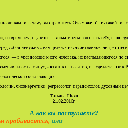
жно ли вам то, к чему вы стремитесь. Это может быть какой то че
, со временем, научитесь автоматически слышать себя, свою ду
еред собой ненужных вам целей, что самое главное, не тратитесь
егося, — в уравновешен-ного человека, не распыляющегося по с
менив плюс на минус, -негатив на позитив, вы сделаете шаг к Ра
ихологической составляющих.
логии, биоэнергетики, регрессолог, парапсихолог, духовный ц
Татьяна Шиян
21.02.2016г.
А как вы поступаете?
ваетесь,
или