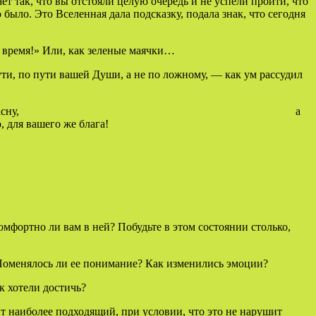
ет так, что вы отстояли целую очередь и не успели пройти, что
было. Это Вселенная дала подсказку, подала знак, что сегодня
 время!» Или, как зеленые маячки…
ти, по пути вашей Души, а не по ложному, — как ум рассудил
НЕ растрачиваетесь понапрасну, а
же блага!
омфортно ли вам в ней? Побудьте в этом состоянии столько,
? Поменялось ли ее понимание? Как изменились эмоции?
к хотели достичь?
нт наиболее подходящий, при условии, что это не нарушит