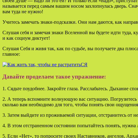
своей душе — надо ли это ей? И только если «надо», приступать
называется перед самым вашим носом захлопнулась дверь. Снача
вам туда не нужно!
Учитесь замечать знаки-подсказки. Они нам даются, как напр
Слушая себя и замечая знаки Вселенной вы будете идти туда, 
и как социум диктует!
Слушая Себя и живя так, как по с
главное: • идете туда, к
Давайте проделаем такое упражнение:
1. Сядьте поудобнее. Закройте глаза. Расслабьтесь. Дыхание сп
2. А теперь вспомните волнующую вас ситуацию. Погрузитесь в 
сколько вам необходимо для того, чтобы понять свои ощущения
3. Затем выйдите из проживаемой ситуации, отстранитесь от не
4. В этом отстраненном состоянии попытайтесь понять, нужна л
5. Если «Нет», то попросите своих Наставников, ангелов, Арх