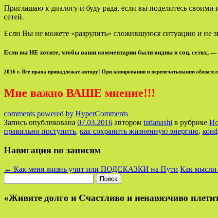
Приглашаю к диалогу и буду рада, если вы поделитесь своими 
сетей.
Если Вы не можете «разрулить» сложившуюся ситуацию и не зн
Если вы НЕ хотите, чтобы ваши комментарии были видны в соц. сетях, — 
2016 г. Все права принадлежат автору! При копировании и перепечатывании обязател
Мне важно ВАШЕ мнение!!!
comments powered by HyperComments
Запись опубликована
07.03.2016
автором
tatianashi
в рубрике
Ис
правильно поступить
,
как сохранить жизненную энергию
,
конф
Навигация по записям
←
Как меня жизнь учит или ПОДСКАЗКИ на Пути
Как мысли 
Найти:
«Живите долго и Счастливо и ненавязчиво плетит