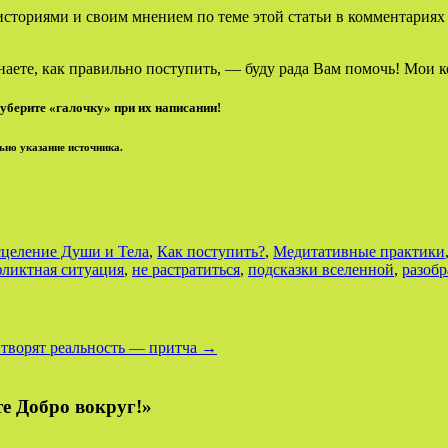
историями и своим мнением по теме этой статьи в комментариях н
аете, как правильно поступить, — буду рада Вам помочь! Мои 
уберите «галочку» при их написании!
ьно указание источника.
целение Души и Тела
,
Как поступить?
,
Медитативные практики
ликтная ситуация
,
не растратиться
,
подсказки вселенной
,
разобр
творят реальность — притча
→
е Добро вокруг!»