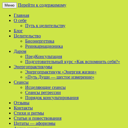
Перейти к содержимому
Меню
Сайт о реинкарнации, биоэнергетике и 
Мой Путь
Главная
О себе
Путь к целительству
Блог
Целительство
Биоэнергетика
Реинкарнационика
Даром
ПредКонсультация
Подготовительный курс «Как вспомнить себя?»
Энергопрактикумы
Энергопрактикум «Энергия жизни»
«Путь Души — шестое измерение»
Сеансы
Исцеляющие сеансы
Сеансы регрессии
Порядок консультирования
Отзывы
Контакты
Стихи и ритмы
Статьи и повествования
Цитаты — афоризмы