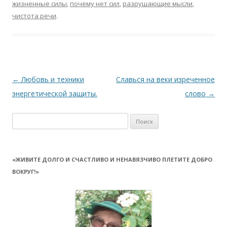
жизненные силы
,
почему нет сил
,
разрушающие мысли
,
чистота речи
.
Навигация
←
Любовь и техники
Славься на веки изреченное
по
энергетической защиты.
слово
→
записям
Найти:
«ЖИВИТЕ ДОЛГО И СЧАСТЛИВО И НЕНАВЯЗЧИВО ПЛЕТИТЕ ДОБРО
ВОКРУГ!»