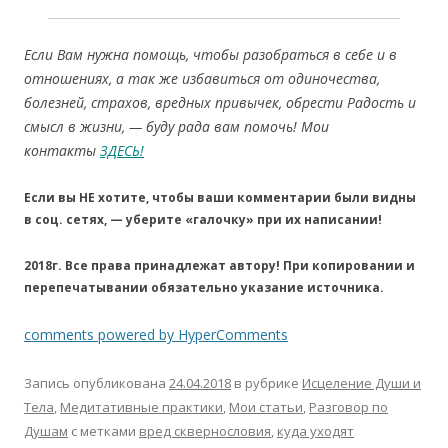
Если Вам нужна помощь, чтобы разобраться в себе и в
отношениях, а так же избавиться от одиночества,
болезней, страхов, вредных привычек, обрести Радость и
смысл в жизни, — буду рада вам помочь! Мои
контакты
ЗДЕСЬ!
Если вы НЕ хотите, чтобы ваши комментарии были видны
в соц. сетях, — уберите «галочку» при их написании!
2018г. Все права принадлежат автору! При копировании и
перепечатывании обязательно указание источника.
comments powered by HyperComments
Запись опубликована
24.04.2018
в рубрике
Исцеление Души и
Тела
,
Медитативные практики
,
Мои статьи
,
Разговор по
Душам
с метками
вред сквернословия
,
куда уходят