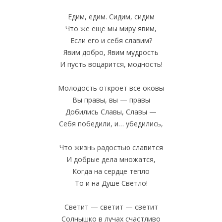
Едим, едим. Сидим, сидим
Что же еще мы миру явим,
Если его и себя славим?
Явим добро, Явим мудрость
И пусть воцарится, модность!
Молодость откроет все оковы
Вы правы, вы — правы
Добились Славы, Славы —
Себя победили, и… убедились,
Что жизнь радостью славится
И добрые дела множатся,
Когда на сердце тепло
То и на Душе Светло!
Светит — светит — светит
Солнышко в лучах счастливо