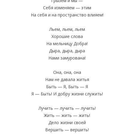
Грызем и мы —
Себя изменяем — этим
На себя и на пространство влияем!
Льем, льем, льем
Хорошие слова
На мельницу Добра!
Дыра, дыра, дыра
Нами замурована!
Она, она, она
Нам не давала житья
Быть — Я, Быть — Я
Я — Быть! И добру жизни служить!
Лучить — лучить — лучить!
Жить — жить — жить!
Дело жизни своей
Вершить — вершить!