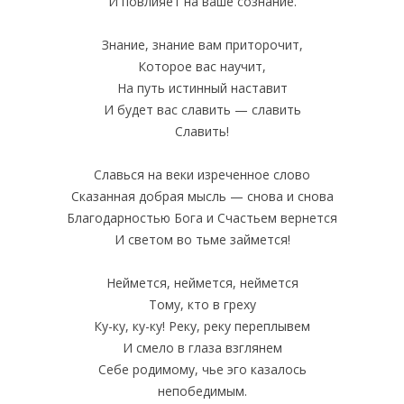
И повлияет на ваше сознание.
Знание, знание вам приторочит,
Которое вас научит,
На путь истинный наставит
И будет вас славить — славить
Славить!
Славься на веки изреченное слово
Сказанная добрая мысль — снова и снова
Благодарностью Бога и Счастьем вернется
И светом во тьме займется!
Неймется, неймется, неймется
Тому, кто в греху
Ку-ку, ку-ку! Реку, реку переплывем
И смело в глаза взглянем
Себе родимому, чье эго казалось
непобедимым.