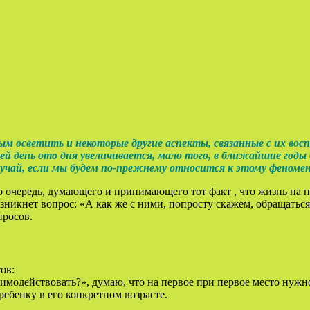
 осветить и некоторые другие аспекты, связанные с их восп
етей день ото дня увеличивается, мало того, в ближайшие год
лучай, если мы будем по-прежнему относится к этому феномен
ю очередь, думающего и принимающего тот факт , что жизнь на п
зникнет вопрос: «А как же с ними, попросту скажем, обращатьс
просов.
ов:
аимодействовать?», думаю, что на первое при первое место нуж
 ребенку в его конкретном возрасте.