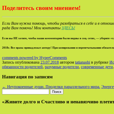
Поделитесь своим мнением!
Если Вам нужна помощь, чтобы разобраться в себе и в отноше
рада Вам помочь! Мои контакты
ЗДЕСЬ!
Если вы НЕ хотите, чтобы ваши комментарии были видны в соц. сетях, — уберите «г
2018г. Все права принадлежат автору! При копировании и перепечатывании обязатель
comments powered by HyperComments
Запись опубликована
23.07.2018
автором
tatianashi
в рубрике
Ис
обязанности родителей
,
разумные родители
,
современные дети
.
Навигация по записям
←
Неупокоенные души. Проделки параллельного мира.
Энерге
Найти:
«Живите долго и Счастливо и ненавязчиво плетит