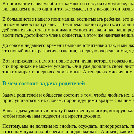
В понимание слова «любить» каждый из нас, на самом деле, вкл
вкладываем в него один и тот же смысл, но у каждого он разн
В большинстве нашего понимания, воспитывать ребенка, это зна
испокон веков поступали: — беспрекословно слушаться старших,
действительно, с таким пониманием воспитывали нас наши род
воспитать достойного члена общества, в этом же наиглавнейшая
До совсем недавнего времени было действительно так, и мы да
это новый виток развития сознания, в первую очередь, и мы, я 
Вот и приходят к нам эти новые дети, души которых гораздо в
сих пор никак не можем усвоить. Они уже добились своей чис
тонких мирах и энергиях, чем земные. А теперь их миссия помо
В чем состоит задача родителей
Задача родителей и общества состоит в том, чтобы любить их, а
прислушиваться к их словам, порой идущими вразрез с вашим 
Ваша задача увидеть в них ту божественную искру, которую ка
чтобы помочь нам подрасти и вырасти духовно.
Поэтому, мы не должны их гнобить, осуждать, игнорировать, п
этого нам нужно их оберегать и поддерживать. А иначе, как их