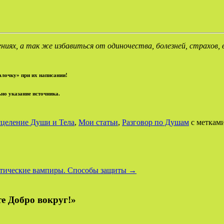
ниях, а так же избавиться от одиночества, болезней, страхов,
алочку» при их написании!
но указание источника.
целение Души и Тела
,
Мои статьи
,
Разговор по Душам
с меткам
тические вампиры. Способы защиты
→
е Добро вокруг!»