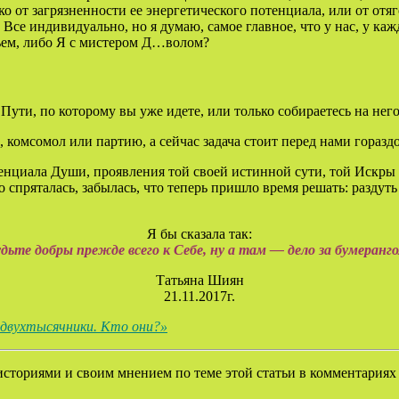
ько от загрязненности ее энергетического потенциала, или от 
Все индивидуально, но я думаю, самое главное, что у нас, у каж
тьем, либо Я с мистером Д…волом?
Пути, по которому вы уже идете, или только собираетесь на него
 комсомол или партию, а сейчас задача стоит перед нами гораздо
енциала Души, проявления той своей истинной сути, той Искры 
о спряталась, забылась, что теперь пришло время решать: раздут
Я бы сказала так:
дьте добры прежде всего к Себе, ну а там — дело за бумеранг
Татьяна Шиян
21.11.2017г.
двухтысячники. Кто они?»
историями и своим мнением по теме этой статьи в комментариях н