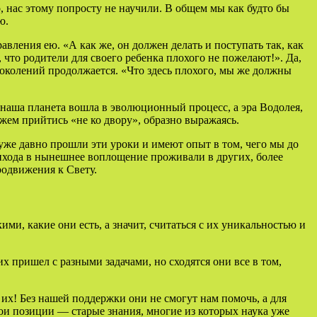
о, нас этому попросту не научили. В общем мы как будто бы
ю.
вления ею. «А как же, он должен делать и поступать так, как
, что родители для своего ребенка плохого не пожелают!». Да,
поколений продолжается. «Что здесь плохого, мы же должны
и наша планета вошла в эволюционный процесс, а эра Водолея,
можем прийтись «не ко двору», образно выражаясь.
 уже давно прошли эти уроки и имеют опыт в том, чего мы до
ихода в нынешнее воплощение проживали в других, более
родвижения к Свету.
ми, какие они есть, а значит, считаться с их уникальностью и
х пришел с разными задачами, но сходятся они все в том,
 их! Без нашей поддержки они не смогут нам помочь, а для
вои позиции — старые знания, многие из которых наука уже