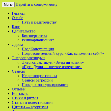
Перейти к содержимому
Меню
Сайт о реинкарнации, биоэнергетике и 
Мой Путь
Главная
О себе
Путь к целительству
Блог
Целительство
Биоэнергетика
Реинкарнационика
Даром
ПредКонсультация
Подготовительный курс «Как вспомнить себя?»
Энергопрактикумы
Энергопрактикум «Энергия жизни»
«Путь Души — шестое измерение»
Сеансы
Исцеляющие сеансы
Сеансы регрессии
Порядок консультирования
Отзывы
Контакты
Стихи и ритмы
Статьи и повествования
Цитаты — афоризмы