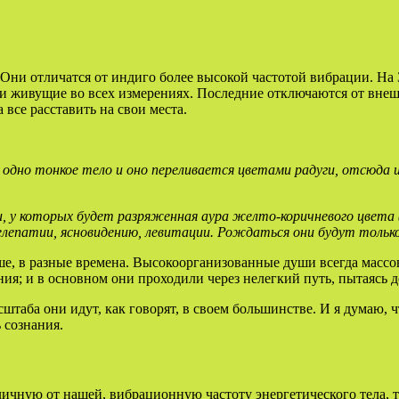
Они отличатся от индиго более высокой частотой вибрации. На 
 и живущие во всех измерениях. Последние отключаются от внеш
все расставить на свои места.
одно тонкое тело и оно переливается цветами радуги, отсюда и
 у которых будет разряженная аура желто-коричневого цвета (
телепатии, ясновидению, левитации. Рождаться они будут толь
е, в разные времена. Высокоорганизованные души всегда массо
ния; и в основном они проходили через нелегкий путь, пытаясь
штаба они идут, как говорят, в своем большинстве. И я думаю, ч
 сознания.
личную от нашей, вибрационную частоту энергетического тела, 