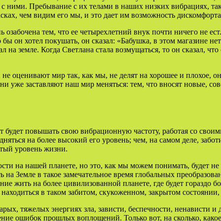
 с ними. Пребывание с их телами в наших низких вибрациях, так
асках, чем видим его мы, и это дает им возможность дискомфорт
озабочена тем, что ее четырехлетний внук почти ничего не ест
 бы он хотел покушать, он сказал: «Бабушка, в этом магазине не
 на земле. Когда Светлана стала возмущаться, то он сказал, что 
 не оценивают мир так, как мы, не делят на хорошее и плохое, он
ни уже заставляют наш мир меняться: тем, что вносят новые, со
, тот будет повышать свою вибрационную частоту, работая со с
дняться на более высокий его уровень; чем, на самом деле, забо
тый уровень жизни.
ти на нашей планете, но это, как мы можем понимать, будет не 
ь на Земле в такое замечательное время глобальных преобразова
ие жить на более цивилизованной планете, где будет гораздо б
е находиться в таком забитом, скукоженном, закрытом состоянии,
тарых, тяжелых энергиях зла, зависти, беспечности, ненависти и д
ние ошибок прошлых воплощений. Только вот, на сколько, какое