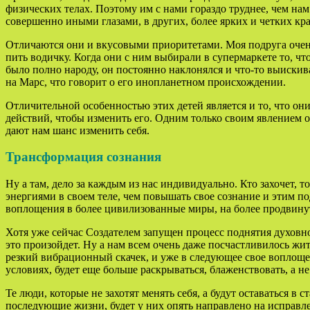
физических телах. Поэтому им с нами гораздо труднее, чем нам
совершенно иными глазами, в других, более ярких и четких кр
Отличаются они и вкусовыми приоритетами. Моя подруга очень 
пить водичку. Когда они с ним выбирали в супермаркете то, что
было полно народу, он постоянно наклонялся и что-то выискивал
на Марс, что говорит о его инопланетном происхождении.
Отличительной особенностью этих детей является и то, что они
действий, чтобы изменить его. Одним только своим явлением о
дают нам шанс изменить себя.
Трансформация сознания
Ну а там, дело за каждым из нас индивидуально. Кто захочет
энергиями в своем теле, чем повышать свое сознание и этим по
воплощения в более цивилизованные миры, на более продвину
Хотя уже сейчас Создателем запущен процесс поднятия духовнос
это произойдет. Ну а нам всем очень даже посчастливилось жит
резкий вибрационный скачек, и уже в следующее свое воплощен
условиях, будет еще больше раскрываться, блаженствовать, а н
Те люди, которые не захотят менять себя, а будут оставаться в с
последующие жизни, будет у них опять направлено на исправле