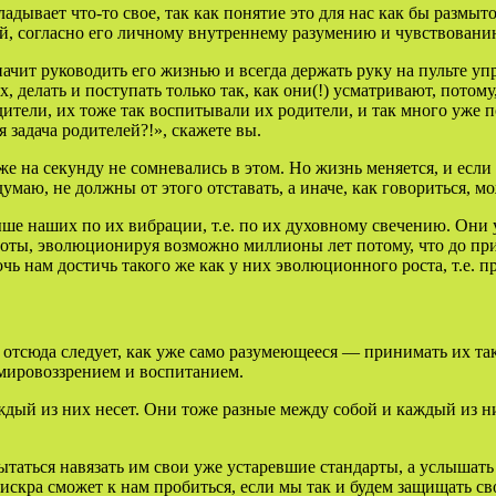
адывает что-то свое, так как понятие это для нас как бы размыт
ый, согласно его личному внутреннему разумению и чувствовани
чит руководить его жизнью и всегда держать руку на пульте упра
 делать и поступать только так, как они(!) усматривают, потому
ители, их тоже так воспитывали их родители, и так много уже 
 задача родителей?!», скажете вы.
же на секунду не сомневались в этом. Но жизнь меняется, и есл
думаю, не должны от этого отставать, а иначе, как говориться, 
ыше наших по их вибрации, т.е. по их духовному свечению. Они
тоты, эволюционируя возможно миллионы лет потому, что до пр
чь нам достичь такого же как у них эволюционного роста, т.е. п
 отсюда следует, как уже само разумеющееся — принимать их таки
мировоззрением и воспитанием.
ждый из них несет. Они тоже разные между собой и каждый из ни
ытаться навязать им свои уже устаревшие стандарты, а услышать
 искра сможет к нам пробиться, если мы так и будем защищать с