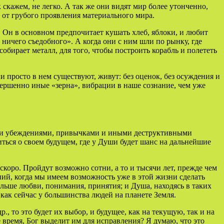
 скажем, не легко. А так же они видят мир более утонченно,
а от грубого проявления материального мира.
. Он в основном предпочитает кушать хлеб, яблоки, и любит
т ничего съедобного». А когда они с ним шли по рынку, где
собирает металл, для того, чтобы построить корабль и полететь
и просто в нем существуют, живут: без оценок, без осуждения и
вершенно иные «зерна», вибрации в наше сознание, чем уже
воими убеждениями, привычками и иными деструктивными
титься о своем будущем, где у Души будет шанс на дальнейшие
скоро. Пройдут возможно сотни, а то и тысячи лет, прежде чем
ний, когда мы имеем возможность уже в этой жизни сделать
ольше любви, понимания, принятия; и Душа, находясь в таких
 как сейчас у большинства людей на планете Земля.
р., то это будет их выбор, и будущее, как на текущую, так и на
 время, Бог выделит им для исправления? Я думаю, что это