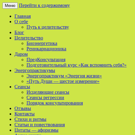
Перейти к содержимому
Меню
Сайт о реинкарнации, биоэнергетике и
Мой Путь
Главная
целительстве
О себе
Путь к целительству
Блог
Целительство
Биоэнергетика
Реинкарнационика
Даром
ПредКонсультация
Подготовительный курс «Как вспомнить себя?»
Энергопрактикумы
Энергопрактикум «Энергия жизни»
«Путь Души — шестое измерение»
Сеансы
Исцеляющие сеансы
Сеансы регрессии
Порядок консультирования
Отзывы
Контакты
Стихи и ритмы
Статьи и повествования
Цитаты — афоризмы