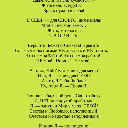
Даже, если Мысли кусаются, —
Жить надо всегда! и —
Зрить нужно в Себя!
В СЕБЯ, — для СВОЕГО, дня-начала!
Чтобы, нескончаемо…
Жить, хотелось и
Т В О Р И Т Ь!
Вершить! Бежать! Скакать! Прыгать!
Только, чтобы ногами НЕ дрыгать и НЕ топать, —
Это не моя Забота! Это не моя работа!..
НЕ моя!.. Не моя!.. Не моя!..
А тогда, ЧЬЯ? Кто живет для меня?
Или, Я — живу для СЕБЯ?
А что, Я Себя Люблю?
Ну, тогда Я, — Творю!!!
Творю Себя, Свой день, Свою заботу
И, НЕТ мне другой «работы»!
Я, — занята и Мир у меня, СВОЙ!
Светом и Любовью, наполненный!
Счастьем и Радостью заполненный!
И живу Я — полноценно!