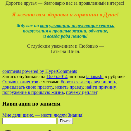
Дорогие друзья — благодарю вас за проявленный интерес!
Я желаю вам здоровья и гармонии в Душе!
Жду вас на
консультации, исцеляющие сеансы,
погружения в прошлые жизни, обучение,
и всегда рада помочь!
С глубоким уважением и Любовью —
Татьяна Шиян.
comments powered by HyperComments
Запись опубликована
16.05.2014
автором
tatianashi
в рубрике
Отзывы клиентов
с метками
бороться за справедливость
,
доказывать свою правоту
,
искать правду
,
найти причину
,
погружение в прошлую жизнь
,
почему цепляет
.
Навигация по записям
Мне дали шанс, — нести людям Знания!
→
Найти: