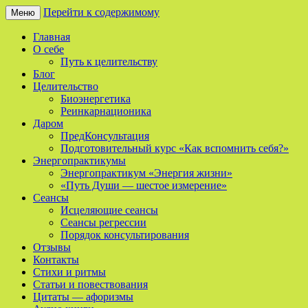
Перейти к содержимому
Меню
Сайт о реинкарнации, биоэнергетике и
Мой Путь
Главная
целительстве
О себе
Путь к целительству
Блог
Целительство
Биоэнергетика
Реинкарнационика
Даром
ПредКонсультация
Подготовительный курс «Как вспомнить себя?»
Энергопрактикумы
Энергопрактикум «Энергия жизни»
«Путь Души — шестое измерение»
Сеансы
Исцеляющие сеансы
Сеансы регрессии
Порядок консультирования
Отзывы
Контакты
Стихи и ритмы
Статьи и повествования
Цитаты — афоризмы