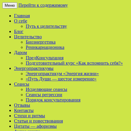
Перейти к содержимому
Меню
Сайт о реинкарнации, биоэнергетике и
Мой Путь
Главная
целительстве
О себе
Путь к целительству
Блог
Целительство
Биоэнергетика
Реинкарнационика
Даром
ПредКонсультация
Подготовительный курс «Как вспомнить себя?»
Энергопрактикумы
Энергопрактикум «Энергия жизни»
«Путь Души — шестое измерение»
Сеансы
Исцеляющие сеансы
Сеансы регрессии
Порядок консультирования
Отзывы
Контакты
Стихи и ритмы
Статьи и повествования
Цитаты — афоризмы