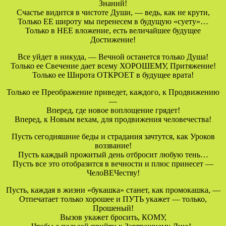
Знаний!
Счастье видится в чистоте Души, — ведь, как не крути,
Только ЕЕ широту мы перенесем в будущую «суету»…
Только в НЕЕ вложение, есть величайшее будущее
Достижение!
Все уйдет в никуда, — Вечной останется только Душа!
Только ее Свечение дает всему ХОРОШЕМУ, Притяжение!
Только ее Широта ОТКРОЕТ в будущее врата!
Только ее Преображение приведет, каждого, к Продвижению
—
Вперед, где новое воплощение грядет!
Вперед, к Новым вехам, для продвижения человечества!
Пусть сегодняшние беды и страдания зачтутся, как Уроков
воззвание!
Пусть каждый прожитый день отбросит любую тень…
Пусть все это отобразится в вечности и плюс принесет —
ЧелоВЕЧеству!
Пусть, каждая в жизни «букашка» станет, как промокашка, —
Отпечатает только хорошее и ПУТЬ укажет — только,
Прошеный!
Вызов укажет бросить, КОМУ,