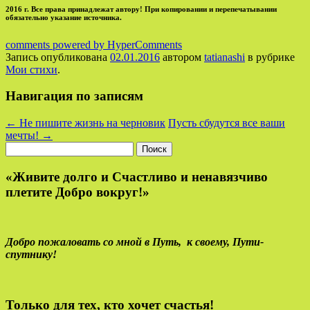
2016 г. Все права принадлежат автору! При копировании и перепечатывании
обязательно указание источника.
comments powered by HyperComments
Запись опубликована
02.01.2016
автором
tatianashi
в рубрике
Мои стихи
.
Навигация по записям
←
Не пишите жизнь на черновик
Пусть сбудутся все ваши
мечты!
→
Найти:
«Живите долго и Счастливо и ненавязчиво
плетите Добро вокруг!»
Добро пожаловать со мной в Путь,
к своему,
Пути-
спутнику!
Только для тех, кто хочет счастья!