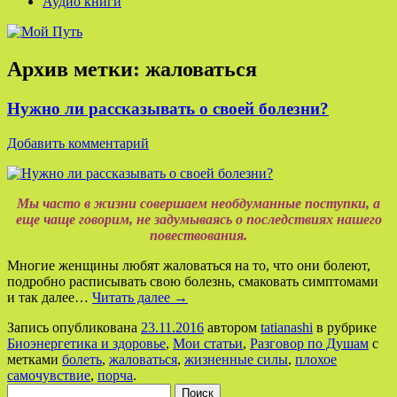
Аудио книги
Архив метки:
жаловаться
Нужно ли рассказывать о своей болезни?
Добавить комментарий
Мы часто в жизни совершаем необдуманные поступки, а
еще чаще говорим, не задумываясь о последствиях нашего
повествования.
Многие женщины любят жаловаться на то, что они болеют,
подробно расписывать свою болезнь, смаковать симптомами
и так далее…
Читать далее
→
Запись опубликована
23.11.2016
автором
tatianashi
в рубрике
Биоэнергетика и здоровье
,
Мои статьи
,
Разговор по Душам
с
метками
болеть
,
жаловаться
,
жизненные силы
,
плохое
самочувствие
,
порча
.
Найти: