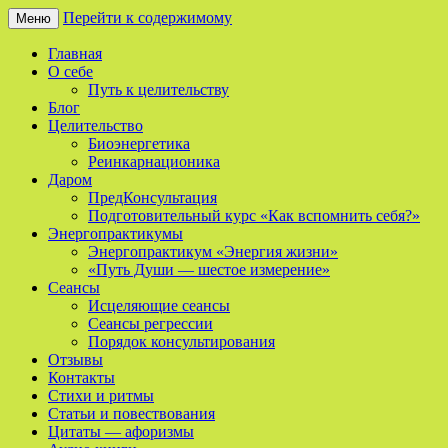
Перейти к содержимому
Меню
Сайт о реинкарнации, биоэнергетике и
Мой Путь
Главная
целительстве
О себе
Путь к целительству
Блог
Целительство
Биоэнергетика
Реинкарнационика
Даром
ПредКонсультация
Подготовительный курс «Как вспомнить себя?»
Энергопрактикумы
Энергопрактикум «Энергия жизни»
«Путь Души — шестое измерение»
Сеансы
Исцеляющие сеансы
Сеансы регрессии
Порядок консультирования
Отзывы
Контакты
Стихи и ритмы
Статьи и повествования
Цитаты — афоризмы