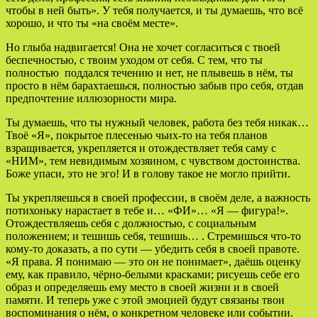
чтобы в ней быть». У тебя получается, и ты думаешь, что всё
хорошо, и что ты «на своём месте».
Но глыба надвигается! Она не хочет согласиться с твоей
беспечностью, с твоим уходом от себя. С тем, что ты
полностью поддался течению и нет, не плывешь в нём, ты
просто в нём барахтаешься, полностью забыв про себя, отдав
предпочтение иллюзорности мира.
Ты думаешь, что ты нужный человек, работа без тебя никак…
Твоё «Я», покрытое плесенью чьих-то на тебя планов
взращивается, укрепляется и отождествляет тебя саму с
«НИМ», тем невидимым хозяином, с чувством достоинства.
Боже упаси, это не эго! И в голову такое не могло прийти.
Ты укрепляешься в своей профессии, в своём деле, а важность
потихоньку нарастает в тебе и… «ФИ»… «Я — фигура!».
Отождествляешь себя с должностью, с социальным
положением; и тешишь себя, тешишь… . Стремишься что-то
кому-то доказать, а по сути — убедить себя в своей правоте.
«Я права. Я понимаю — это он не понимает», даёшь оценку
ему, как правило, чёрно-белыми красками; рисуешь себе его
образ и определяешь ему место в своей жизни и в своей
памяти. И теперь уже с этой эмоцией будут связаны твои
воспоминания о нём, о конкретном человеке или событии.