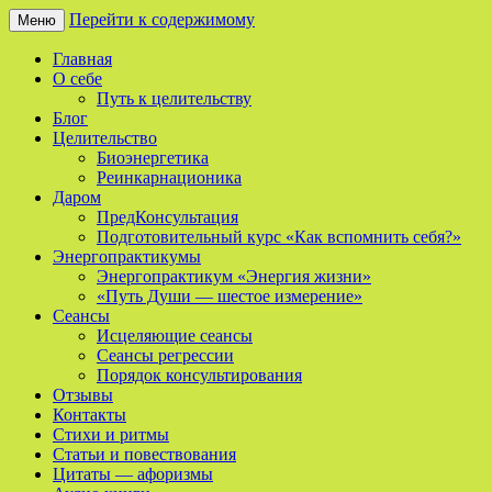
Перейти к содержимому
Меню
Сайт о реинкарнации, биоэнергетике и
Мой Путь
Главная
целительстве
О себе
Путь к целительству
Блог
Целительство
Биоэнергетика
Реинкарнационика
Даром
ПредКонсультация
Подготовительный курс «Как вспомнить себя?»
Энергопрактикумы
Энергопрактикум «Энергия жизни»
«Путь Души — шестое измерение»
Сеансы
Исцеляющие сеансы
Сеансы регрессии
Порядок консультирования
Отзывы
Контакты
Стихи и ритмы
Статьи и повествования
Цитаты — афоризмы