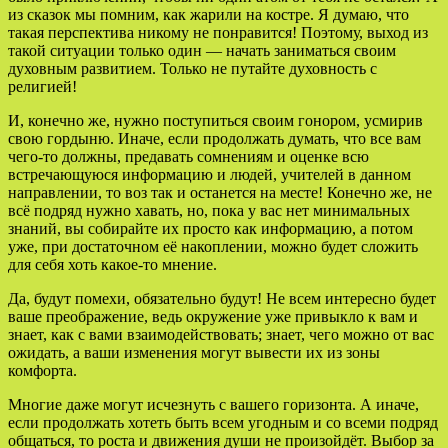
из сказок мы помним, как жарили на костре. Я думаю, что
такая перспектива никому не понравится! Поэтому, выход из
такой ситуации только один — начать заниматься своим
духовным развитием. Только не путайте духовность с
религией!
И, конечно же, нужно поступиться своим гонором, усмирив
свою гордыню. Иначе, если продолжать думать, что все вам
чего-то должны, предавать сомнениям и оценке всю
встречающуюся информацию и людей, учителей в данном
направлении, то воз так и останется на месте! Конечно же, не
всё подряд нужно хавать, но, пока у вас нет минимальных
знаний, вы собирайте их просто как информацию, а потом
уже, при достаточном её накоплении, можно будет сложить
для себя хоть какое-то мнение.
Да, будут помехи, обязательно будут! Не всем интересно будет
ваше преображение, ведь окружение уже привыкло к вам и
знает, как с вами взаимодействовать; знает, чего можно от вас
ожидать, а ваши изменения могут вывести их из зоны
комфорта.
Многие даже могут исчезнуть с вашего горизонта. А иначе,
если продолжать хотеть быть всем угодным и со всеми подряд
общаться, то роста и движения души не произойдёт. Выбор за