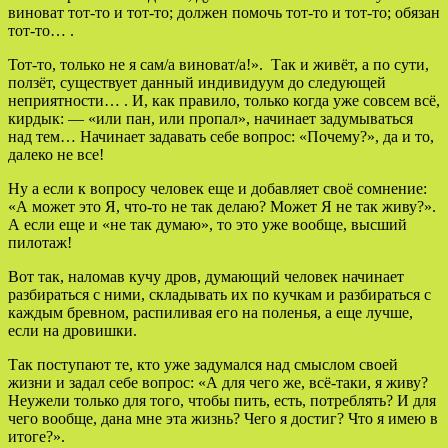
виноват тот-то и тот-то; должен помочь тот-то и тот-то; обязан
тот-то… .
Тот-то, только не я сам/а виноват/а!». Так и живёт, а по сути,
ползёт, существует данный индивидуум до следующей
неприятности… . И, как правило, только когда уже совсем всё,
кирдык: — «или пан, или пропал», начинает задумываться
над тем… Начинает задавать себе вопрос: «Почему?», да и то,
далеко не все!
Ну а если к вопросу человек еще и добавляет своё сомнение:
«А может это Я, что-то не так делаю? Может Я не так живу?».
А если еще и «не так думаю», то это уже вообще, высший
пилотаж!
Вот так, наломав кучу дров, думающий человек начинает
разбираться с ними, складывать их по кучкам и разбираться с
каждым бревном, распиливая его на поленья, а еще лучше,
если на дровишки.
Так поступают те, кто уже задумался над смыслом своей
жизни и задал себе вопрос: «А для чего же, всё-таки, я живу?
Неужели только для того, чтобы пить, есть, потреблять? И для
чего вообще, дана мне эта жизнь? Чего я достиг? Что я имею в
итоге?».