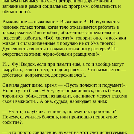
выпьем и мчимся, по уже проторенной дороге жизни,
загнанные в рамки социальных программ, обязательств и
обязанностей.
Выживание — выживание. Выживание!.. И очухивается
человек только тогда, когда тело отказывается работать в
таком режиме. Или вообще, обиженное за предательство
перестаёт работать. «Всё, хватит!», говорит оно, «я всё-таки
живое и силы жизненные я получаю не от Ума твоего!
Душевность свою ты с годами потихоньку растерял! Ты
очерствел за этими чёрно-белыми реакциями!».
И… Фу! Выдох, если при памяти ещё, а то и вообще могут
вырубить, если сочтут, что доигрался… . Что называется: —
добегался, допрыгался, допереживался!..
Сначала дают шанс, время — «Пусть полежит и подумает!».
Но не тут то было: «Он», чуть оправившись, опять бежит,
торопится, обижается, ненавидит, оценивает, меряет глазами
своей важности…А она, судьба, наблюдает за ним:
— Ну что, голубчик, ты понял, почему так произошло?
Почему, случилась болезнь, или произошло неприятное
событие?.
— Это просто совпадение, думает на этот счёт испытуемый: