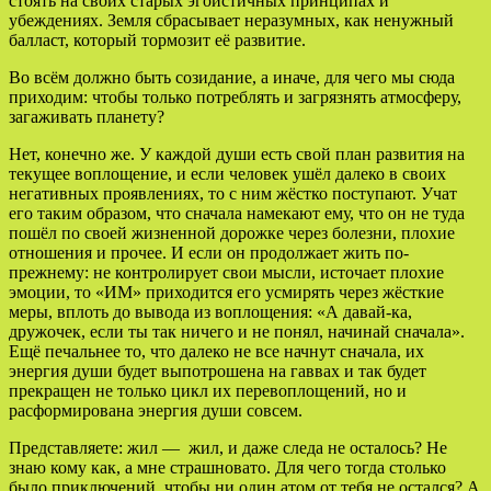
стоять на своих старых эгоистичных принципах и
убеждениях. Земля сбрасывает неразумных, как ненужный
балласт, который тормозит её развитие.
Во всём должно быть созидание, а иначе, для чего мы сюда
приходим: чтобы только потреблять и загрязнять атмосферу,
загаживать планету?
Нет, конечно же. У каждой души есть свой план развития на
текущее воплощение, и если человек ушёл далеко в своих
негативных проявлениях, то с ним жёстко поступают. Учат
его таким образом, что сначала намекают ему, что он не туда
пошёл по своей жизненной дорожке через болезни, плохие
отношения и прочее. И если он продолжает жить по-
прежнему: не контролирует свои мысли, источает плохие
эмоции, то «ИМ» приходится его усмирять через жёсткие
меры, вплоть до вывода из воплощения: «А давай-ка,
дружочек, если ты так ничего и не понял, начинай сначала».
Ещё печальнее то, что далеко не все начнут сначала, их
энергия души будет выпотрошена на гаввах и так будет
прекращен не только цикл их перевоплощений, но и
расформирована энергия души совсем.
Представляете: жил — жил, и даже следа не осталось? Не
знаю кому как, а мне страшновато. Для чего тогда столько
было приключений, чтобы ни один атом от тебя не остался? А