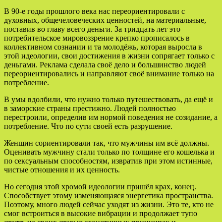
В 90-е годы прошлого века нас переориентировали с
духовных, общечеловеческих ценностей, на материальные,
поставив во главу всего деньги. За тридцать лет это
потребительское мировоззрение крепко прописалось в
коллективном сознании и та молодёжь, которая выросла в
этой идеологии, свои достижения в жизни сопрягает только с
деньгами. Реклама сделала своё дело и большинство людей
переориентировались и направляют своё внимание только на
потребление.
В умы вдолбили, что нужно только путешествовать, да ещё и
в заморские страны престижно. Людей полностью
перестроили, определив им нормой поведения не созидание, а
потребление. Что по сути своей есть разрушение.
Женщин сориентировали так, что мужчины им всё должны.
Оценивать мужчину стали только по толщине его кошелька и
по сексуальным способностям, извратив при этом истинные,
чистые отношения и их ценность.
Но сегодня этой хромой идеологии пришёл крах, конец.
Способствует этому изменяющаяся энергетика пространства.
Поэтому, много людей сейчас уходят из жизни. Это те, кто не
смог встроиться в высокие вибрации и продолжает тупо