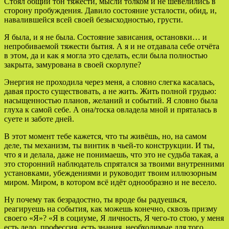
Стоял общий тон тяжести, мысли толком и не шевелились в
сторону пробуждения. Давило состояние усталости, обид, и,
навалившейся всей своей безысходностью, грусти.
Я была, и я не была. Состояние зависания, остановки… и
непробиваемой тяжести бытия. А я и не отдавала себе отчёта
в этом, да и как я могла это сделать, если была полностью
закрыта, замурована в своей скорлупе?
Энергия не проходила через меня, а словно слегка касалась,
давая просто существовать, а не жить. Жить полной грудью:
насыщенностью планов, желаний и событий. Я словно была
глуха к самой себе. А она/тоска овладела мной и пряталась в
суете и заботе дней.
В этот момент тебе кажется, что ты живёшь, но, на самом
деле, ты механизм, ты винтик в чьей-то конструкции. И ты,
что я и делала, даже не понимаешь, что это не судьба такая, а
это сторонний наблюдатель спрятался за твоими внутренними
установками, убеждениями и руководит твоим иллюзорным
миром. Миром, в котором всё идёт однообразно и не весело.
Ну почему так безрадостно, ты вроде бы радуешься,
реагируешь на события, как можешь конечно, сквозь призму
своего «Я»? «Я в социуме, Я личность, Я чего-то стою, у меня
есть дело, профессия, есть знания, необходимые для того,