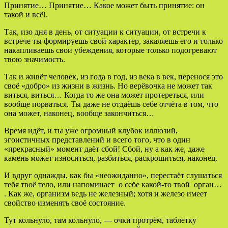
Принятие… Принятие… Какое может быть принятие: он
такой и всё!.
Так, изо дня в день, от ситуации к ситуации, от встречи к
встрече ты формируешь свой характер, закаляешь его и только
накапливаешь свои убеждения, которые только подогревают
твою значимость.
Так и живёт человек, из года в год, из века в век, перенося это
своё «добро» из жизни в жизнь. Но верёвочка не может так
виться, виться… Когда то же она может протереться, или
вообще порваться. Ты даже не отдаёшь себе отчёта в том, что
она может, наконец, вообще закончиться…
Время идёт, и ты уже огромный клубок иллюзий,
эгоистичных представлений и всего того, что в один
«прекрасный» момент даёт сбой! Сбой, ну а как же, даже
камень может износиться, разбиться, раскрошиться, наконец.
И вдруг однажды, как бы «неожиданно», перестаёт слушаться
тебя твоё тело, или напоминает о себе какой-то твой орган…
. Как же, организм ведь не железный; хотя и железо имеет
свойство изменять своё состояние.
Тут кольнуло, там кольнуло, — очки протрём, таблетку