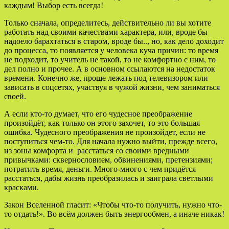
каждым! Выбор есть всегда!
Только сначала, определитесь, действительно ли вы хотите
работать над своими качествами характера, или, вроде бы
надоело барахтаться в старом, вроде бы.., но, как дело доходит
до процесса, то появляется у человека куча причин: то время
не подходит, то учитель не такой, то не комфортно с ним, то
дел полно и прочее. А в основном ссылаются на недостаток
времени. Конечно же, проще лежать под телевизором или
зависать в соцсетях, участвуя в чужой жизни, чем заниматься
своей.
А если кто-то думает, что его чудесное преображение
произойдёт, как только он этого захочет, то это большая
ошибка. Чудесного преображения не произойдет, если не
поступиться чем-то. Для начала нужно выйти, прежде всего,
из зоны комфорта и расстаться со своими вредными
привычками: сквернословием, обвинениями, претензиями;
потратить время, деньги. Много-много с чем придётся
расстаться, дабы жизнь преобразилась и заиграла светлыми
красками.
Закон Вселенной гласит: «Чтобы что-то получить, нужно что-
то отдать!». Во всём должен быть энергообмен, а иначе никак!